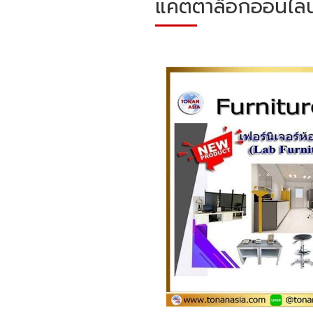
แคตตาล็อกออนไลน