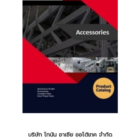
บริษัท โทนัน อาเชีย ออโต้เทค จำกัด