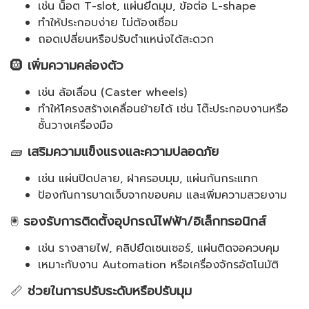
เช่น น็อต T-slot, แผ่นยึดมุม, ข้อต่อ L-shape
ทำให้ประกอบง่าย ไม่ต้องเชื่อม
ถอดเปลี่ยนหรือปรับตำแหน่งได้สะดวก
🛞
เพิ่มความคล่องตัว
เช่น ล้อเลื่อน (Caster wheels)
ทำให้โครงสร้างเคลื่อนย้ายได้ เช่น โต๊ะประกอบงานหรือ
ชั้นวางเครื่องมือ
🧱
เสริมความแข็งแรงและความปลอดภัย
เช่น แผ่นปิดปลาย, ฝาครอบมุม, แผ่นกันกระแทก
ป้องกันการบาดเจ็บจากขอบคม และเพิ่มความสวยงาม
🖲️
รองรับการติดตั้งอุปกรณ์ไฟฟ้า/อิเล็กทรอนิกส์
เช่น รางสายไฟ, คลิปยึดเซนเซอร์, แผ่นติดจอควบคุม
เหมาะกับงาน Automation หรือเครื่องจักรอัตโนมัติ
📏
ช่วยในการปรับระดับหรือปรับมุม