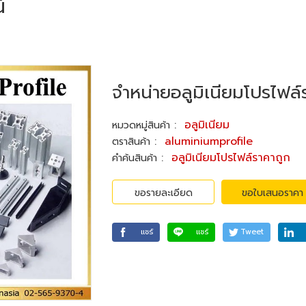
์
จำหน่ายอลูมิเนียมโปรไฟล์
:
อลูมิเนียม
หมวดหมู่สินค้า
:
aluminiumprofile
ตราสินค้า
:
อลูมิเนียมโปรไฟล์ราคาถูก
คำค้นสินค้า
ขอรายละเอียด
ขอใบเสนอราคา
แชร์
แชร์
Tweet