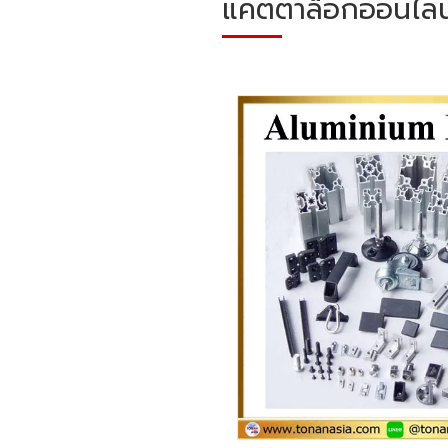
แคตตาล็อกออนไลน